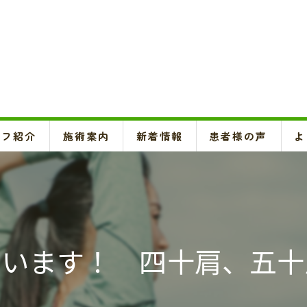
ッフ紹介
施術案内
新着情報
患者様の声
よ
頚椎、背骨、骨盤矯正、O脚矯正
ハイボルテージ・超音波治療、超短波治療
鍼灸(はり、きゅう)
ています！ 四十肩、五十
悪阻・安産・逆子治療、不妊治療