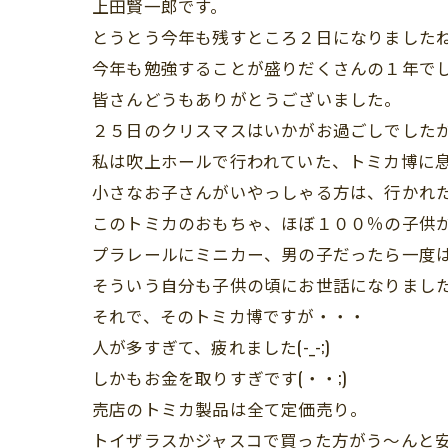
上田賢一郎です。
とうとう今年も残すところ２日になりました
今年も勉強することが盛りだくさんの１年で
皆さんどうもありがとうございました。
２５日のクリスマスはいかがお過ごしでした
私は吹上ホールで行われていた、トミカ博に
小さなお子さんがいやっしゃる方は、行かれ
このトミカのおもちゃ、ほぼ１００％の子供
プラレールにミニカー、男の子だったら一度
そういう自分も子供の頃にお世話になりまし
それで、そのトミカ博ですが・・・
人が多すぎて、疲れました(-_-;)
しかもお金を取りすぎです(・・;)
売店のトミカ製品は全て定価売り。
トイザラスかジャスコで買った方がう～んと