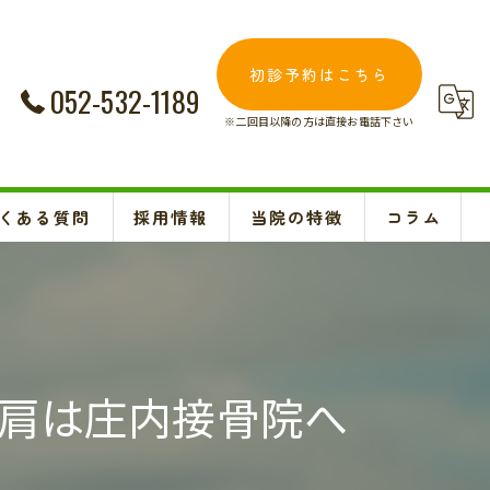
初診予約はこちら
052-532-1189
※二回目以降の方は直接お電話下さい
くある質問
採用情報
当院の特徴
コラム
交通事故
Instagram
妊婦
肩こり
肩は庄内接骨院へ
腰痛