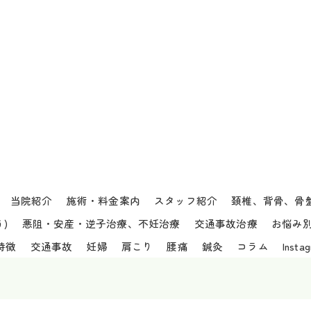
当院紹介
施術・料金案内
スタッフ紹介
頚椎、背骨、骨
)
悪阻・安産・逆子治療、不妊治療
交通事故治療
お悩み
特徴
交通事故
妊婦
肩こり
腰痛
鍼灸
コラム
Insta
6 愛知県、名古屋市西区の接骨院なら庄内はりきゅうマッサージ接骨院 ALL RIGHTS RES