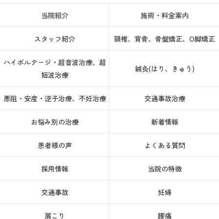
当院紹介
施術・料金案内
スタッフ紹介
頚椎、背骨、骨盤矯正、O脚矯正
ハイボルテージ・超音波治療、超
鍼灸(はり、きゅう)
短波治療
悪阻・安産・逆子治療、不妊治療
交通事故治療
お悩み別の治療
新着情報
患者様の声
よくある質問
採用情報
当院の特徴
交通事故
妊婦
肩こり
腰痛